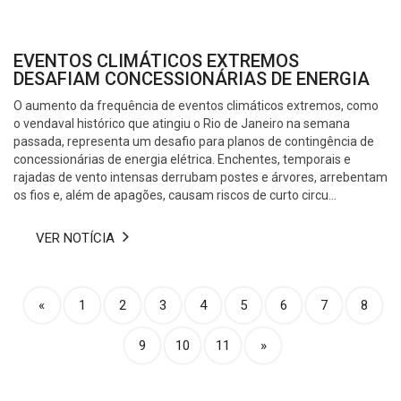
EVENTOS CLIMÁTICOS EXTREMOS
DESAFIAM CONCESSIONÁRIAS DE ENERGIA
O aumento da frequência de eventos climáticos extremos, como
o vendaval histórico que atingiu o Rio de Janeiro na semana
passada, representa um desafio para planos de contingência de
concessionárias de energia elétrica. Enchentes, temporais e
rajadas de vento intensas derrubam postes e árvores, arrebentam
os fios e, além de apagões, causam riscos de curto circu...
VER NOTÍCIA
(current)
«
1
2
3
4
5
6
7
8
9
10
11
»