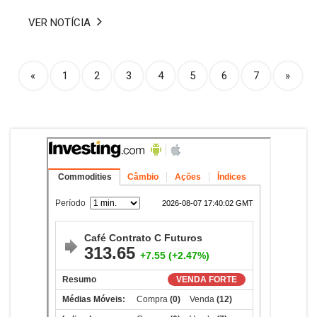
VER NOTÍCIA
(current)
«
1
2
3
4
5
6
7
»