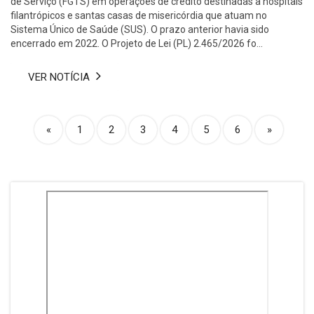
de Serviço (FGTS) em operações de crédito destinadas a hospitais
filantrópicos e santas casas de misericórdia que atuam no
Sistema Único de Saúde (SUS). O prazo anterior havia sido
encerrado em 2022. O Projeto de Lei (PL) 2.465/2026 fo...
VER NOTÍCIA
(current)
«
1
2
3
4
5
6
»