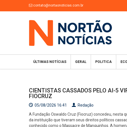
contato@nortaonoticias.com.br
ÚLTIMAS NOTÍCIAS
GERAL
POLITICA
EC
CIENTISTAS CASSADOS PELO AI-5 V
FIOCRUZ
05/08/2026 16:41
Redação
A Fundação Oswaldo Cruz (Fiocruz) concedeu, nesta quar
da instituição que tiveram seus direitos políticos cassa
conhecido como o Massacre de Manguinhos. A homenag