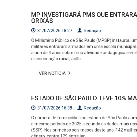
MP INVESTIGARÁ PMS QUE ENTRARA
ORIXÁS
31/07/2026 18:27
Redação
O Ministério Público de São Paulo (MPSP) instaurou um i
militares entraram armados em uma escola municipal,
aluna de 4 anos sobre uma atividade pedagógica envol
discriminação racial, ação...
VER NOTÍCIA
ESTADO DE SÃO PAULO TEVE 10% MAI
31/07/2026 16:38
Redação
O número de feminicídios no estado de São Paulo au
o mesmo período de 2025, segundo os dados mais rece
(SSP). Nos primeiros seis meses deste ano, 142 mulhe
gênero, contra 129 entre jan...