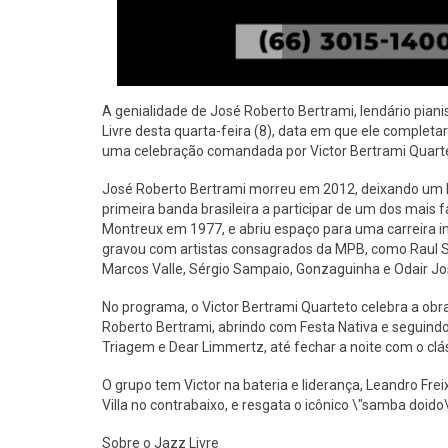
A genialidade de José Roberto Bertrami, lendário pian
Livre desta quarta-feira (8), data em que ele completa
uma celebração comandada por Victor Bertrami Quarte
José Roberto Bertrami morreu em 2012, deixando um le
primeira banda brasileira a participar de um dos mais 
Montreux em 1977, e abriu espaço para uma carreira i
gravou com artistas consagrados da MPB, como Raul Seix
Marcos Valle, Sérgio Sampaio, Gonzaguinha e Odair Jo
No programa, o Victor Bertrami Quarteto celebra a ob
Roberto Bertrami, abrindo com Festa Nativa e seguindo 
Triagem e Dear Limmertz, até fechar a noite com o clá
O grupo tem Victor na bateria e liderança, Leandro Fre
Villa no contrabaixo, e resgata o icônico \"samba doido
Sobre o Jazz Livre