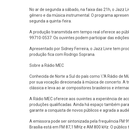
No ar de segunda a sábado, na faixa das 21h, o Jazz L
gênero e da música instrumental. O programa apresenta
segunda a quinta-feira.
A produção transmitida em tempo real oferece ao públ
99710-0537. Os ouvintes podem participar das ediçõe
Apresentado por Sidney Ferreira, o Jazz Livre tem p
produção fica com Rodrigo Soprana.
Sobre a Rádio MEC
Conhecida de Norte a Sul do país como \"A Rádio de Mús
por sua vocação direcionada à música de concerto. A 
clássica e leva ao ar compositores brasileiros e intern
A Rádio MEC oferece aos ouvintes a experiência de a
produções qualificadas. Ainda há espaço também para 
garante a conquista de novos públicos e agrada a audi
A emissora pode ser sintonizada pela frequência FM 9
Brasília está em FM 87,1 MHz e AM 800 kHz. O públi