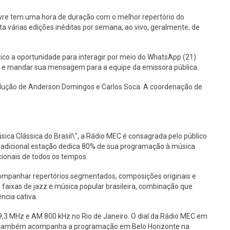
ivre tem uma hora de duração com o melhor repertório do
 várias edições inéditas por semana, ao vivo, geralmente, de
ico a oportunidade para interagir por meio do WhatsApp (21)
s e mandar sua mensagem para a equipe da emissora pública.
rodução de Anderson Domingos e Carlos Soca. A coordenação de
ica Clássica do Brasil\", a Rádio MEC é consagrada pelo público
tradicional estação dedica 80% de sua programação à música
acionais de todos os tempos.
companhar repertórios segmentados, composições originais e
faixas de jazz e música popular brasileira, combinação que
ência cativa.
9,3 MHz e AM 800 kHz no Rio de Janeiro. O dial da Rádio MEC em
co também acompanha a programação em Belo Horizonte na