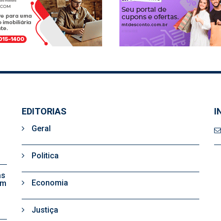
EDITORIAS
I
Geral
Politica
as
Economia
em
Justiça