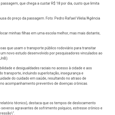
 passagem, que chega a custar R$ 18 por dia, custo que limita
ausa do preço da passagem. Foto: Pedro Rafael Vilela/Agência
colocar minhas filhas em uma escola melhor, mas mais distante,
as que usam o transporte público rodoviário para transitar
de um novo estudo desenvolvido por pesquisadores vinculados ao
(UnB).
bilidade e desigualdades raciais no acesso à cidade e aos
do transporte, incluindo superlotação, insegurança e
nuidade do cuidado em saúde, resultando no atraso de
os no acompanhamento preventivo de doenças crônicas.
e relatório técnico), destaca que os tempos de deslocamento
everos agravantes de sofrimento psíquico, estresse crônico e
ressão\".