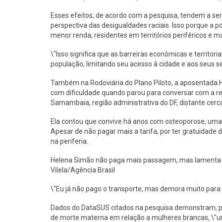
Esses efeitos, de acordo com a pesquisa, tendem a ser
perspectiva das desigualdades raciais. Isso porque a 
menor renda, residentes em territórios periféricos e m
\"Isso significa que as barreiras econômicas e territo
população, limitando seu acesso à cidade e aos seus se
Também na Rodoviária do Plano Piloto, a aposentada 
com dificuldade quando parou para conversar com a r
Samambaia, região administrativa do DF, distante cerca
Ela contou que convive há anos com osteoporose, uma
Apesar de não pagar mais a tarifa, por ter gratuidade 
na periferia.
Helena Simão não paga mais passagem, mas lamenta a 
Vilela/Agência Brasil
\"Eu já não pago o transporte, mas demora muito para 
Dados do DataSUS citados na pesquisa demonstram, p
de morte materna em relação a mulheres brancas, \"u