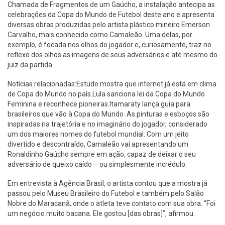
Chamada de Fragmentos de um Gaúcho, a instalação antecipa as
celebrações da Copa do Mundo de Futebol deste ano e apresenta
diversas obras produzidas pelo artista plástico mineiro Emerson
Carvalho, mais conhecido como Camaleão. Uma delas, por
exemplo, é focada nos olhos do jogador e, curiosamente, traz no
reflexo dos olhos as imagens de seus adversários e até mesmo do
juiz da partida.
Notícias relacionadas:Estudo mostra que internet já está em clima
de Copa do Mundo no país.Lula sanciona lei da Copa do Mundo
Feminina e reconhece pioneiras.Itamaraty lança guia para
brasileiros que vão à Copa do Mundo .As pinturas e esboços são
inspiradas na trajetória e no imaginário do jogador, considerado
um dos maiores nomes do futebol mundial. Com um jeito
divertido e descontraído, Camaleão vai apresentando um
Ronaldinho Gaúcho sempre em ação, capaz de deixar o seu
adversário de queixo caído – ou simplesmente incrédulo.
Em entrevista à Agência Brasil, o artista contou que a mostra já
passou pelo Museu Brasileiro do Futebol e também pelo Salão
Nobre do Maracanã, onde o atleta teve contato com sua obra. “Foi
um negócio muito bacana. Ele gostou [das obras]”, afirmou.