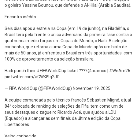
o goleiro Yassine Bounou, que defende o Al-Hilal (Arábia Saudita).
Encontro inédito
Seis dias após a estreia na Copa (em 19 de junho), na Filadélfia, o
Brasil terá pela frente o único adversário da primeira fase contra o
qual nunca mediu forças em Copas do Mundo, o Haiti. A seleção
caribenha, que retorna a uma Copa do Mundo após um hiato de
mais de 50 anos, já enfrentou o Brasil em três oportunidades, com
100% de aproveitamento da seleção brasileira.
Haiti punch their #FIFAWorldCup ticket ????️@aramco | #WeAre26
pic.twitter.com/aCWKI9q2JD
— FIFA World Cup (@FIFAWorldCup) November 19, 2025
A equipe comandada pelo técnico francês Sébastien Migné, atual
84ª colocada do ranking de seleções da Fifa, tem como um de
seus destaques o zagueiro Ricardo Adé, que ajudou a LDU
(Equador) a alcançar as semifinais da última edição da Copa
Libertadores.
Velho conhecido