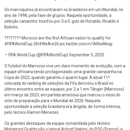
Os marroquinos já encontraram os brasileiros em um Mundial, no
ano de 1998, pela fase de grupos. Naquela oportunidade, a
seleção canarinho triunfou por 3 a 0, gols de Ronaldo, Rivaldo e
Bebeto.
???????? Morocco are the first African nation to qualify for
#FIFAWorldCup 26!#WeAre26 pic.twitter.com/n1AI0wMeqy
— FIFA World Cup (@FIFAWorldCup) September 5, 2025
O futebol do Marrocos vive um claro momento de evolução, com a
equipe africana tendo protagonizado uma grande campanha na
Copa de 2022, quando garantiu o quarto lugar. A atual 11ª
colocada do ranking de seleções da Fifa derrotou o Brasil no
último encontro entre as equipes, por 2 a 1 em Tânger (Marrocos)
em março de 2023, em partida amistosa que marcou o início do
ciclo de preparação para o Mundial de 2026. Naquela
oportunidade a seleção brasileira era dirigida, de forma interina,
pelo técnico Ramon Menezes.
Os grandes destaques da equipe comandada pelo técnico
Mohamed Ouahbi são o lateral Achraf Hakimi, do PSG (França), e