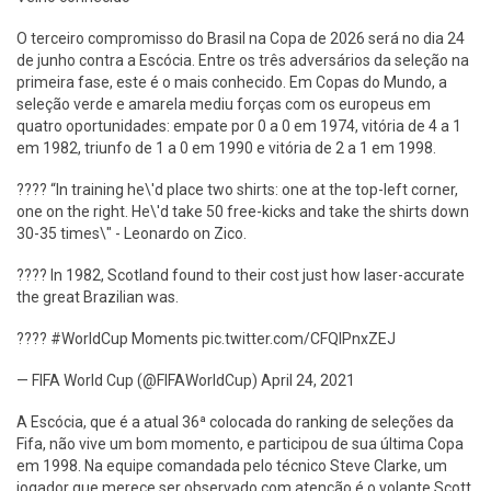
O terceiro compromisso do Brasil na Copa de 2026 será no dia 24
de junho contra a Escócia. Entre os três adversários da seleção na
primeira fase, este é o mais conhecido. Em Copas do Mundo, a
seleção verde e amarela mediu forças com os europeus em
quatro oportunidades: empate por 0 a 0 em 1974, vitória de 4 a 1
em 1982, triunfo de 1 a 0 em 1990 e vitória de 2 a 1 em 1998.
????️ “In training he\'d place two shirts: one at the top-left corner,
one on the right. He\'d take 50 free-kicks and take the shirts down
30-35 times\" - Leonardo on Zico.
???? In 1982, Scotland found to their cost just how laser-accurate
the great Brazilian was.
???? #WorldCup Moments pic.twitter.com/CFQlPnxZEJ
— FIFA World Cup (@FIFAWorldCup) April 24, 2021
A Escócia, que é a atual 36ª colocada do ranking de seleções da
Fifa, não vive um bom momento, e participou de sua última Copa
em 1998. Na equipe comandada pelo técnico Steve Clarke, um
jogador que merece ser observado com atenção é o volante Scott