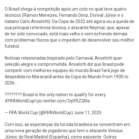
O Brasil chega à competição após um ciclo no qual teve quatro
técnicos (Ramon Menezes, Fernando Diniz, Dorival Júnior e o
italiano Carlo Ancelotti). Da Copa de 2022 até agora viu a queda de
sua principal referência técnica, o atacante Neymar, que, apesar
de ter sido convocado, está mais velho e vem sofrendo demais
com problemas físicos que o impedem de desenvolver seu melhor
futebol.
Notícias relacionadas:Inspirado pelo Carnaval, Ancelotti quer
seleção alegre e comprometida .Ancelotti diz que Brasil pode
competir com melhores equipes do mundo.Brasil fará jogo de
despedida no Maracanã antes da Copa do Mundo.From 1930 to
2026...
???????? Brazil is the only nation to qualify for every
#FIFAWorldCup! pic.twitter.com/2qtfRZ2Kla
— FIFA World Cup (@FIFAWorldCup) June 11, 2025
Com isso, as esperanças da torcida brasileira se concentram em
uma nova geração de jogadores que tem o atacante Vinicius
Júnior, do Real Madrid (Espanha), como expoente. Outros