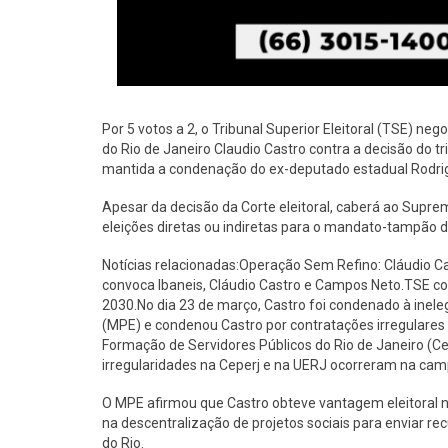
Por 5 votos a 2, o Tribunal Superior Eleitoral (TSE) ne
do Rio de Janeiro Claudio Castro contra a decisão do t
mantida a condenação do ex-deputado estadual Rodrig
Apesar da decisão da Corte eleitoral, caberá ao Suprem
eleições diretas ou indiretas para o mandato-tampão 
Notícias relacionadas:Operação Sem Refino: Cláudio C
convoca Ibaneis, Cláudio Castro e Campos Neto.TSE con
2030.No dia 23 de março, Castro foi condenado à inelegi
(MPE) e condenou Castro por contratações irregulares 
Formação de Servidores Públicos do Rio de Janeiro (Cep
irregularidades na Ceperj e na UERJ ocorreram na cam
O MPE afirmou que Castro obteve vantagem eleitoral n
na descentralização de projetos sociais para enviar r
do Rio.