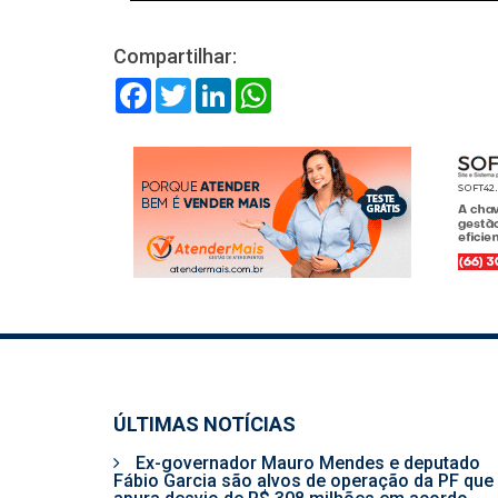
Compartilhar:
Facebook
Twitter
LinkedIn
WhatsApp
ÚLTIMAS NOTÍCIAS
Ex-governador Mauro Mendes e deputado
Fábio Garcia são alvos de operação da PF que