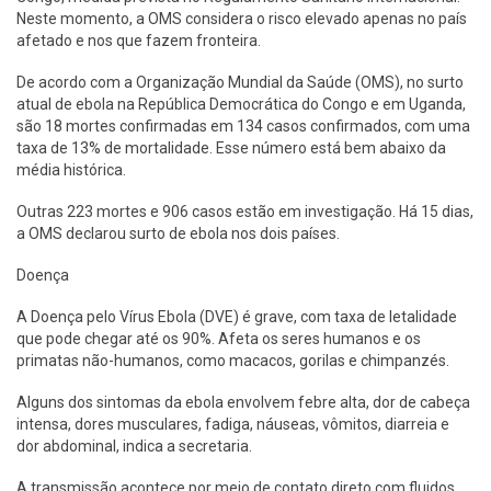
Neste momento, a OMS considera o risco elevado apenas no país
afetado e nos que fazem fronteira.
De acordo com a Organização Mundial da Saúde (OMS), no surto
atual de ebola na República Democrática do Congo e em Uganda,
são 18 mortes confirmadas em 134 casos confirmados, com uma
taxa de 13% de mortalidade. Esse número está bem abaixo da
média histórica.
Outras 223 mortes e 906 casos estão em investigação. Há 15 dias,
a OMS declarou surto de ebola nos dois países.
Doença
A Doença pelo Vírus Ebola (DVE) é grave, com taxa de letalidade
que pode chegar até os 90%. Afeta os seres humanos e os
primatas não-humanos, como macacos, gorilas e chimpanzés.
Alguns dos sintomas da ebola envolvem febre alta, dor de cabeça
intensa, dores musculares, fadiga, náuseas, vômitos, diarreia e
dor abdominal, indica a secretaria.
A transmissão acontece por meio de contato direto com fluidos