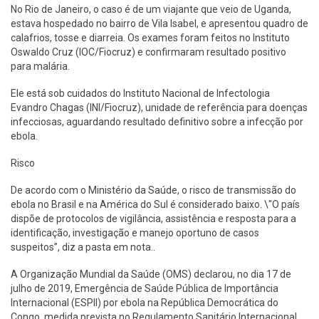
No Rio de Janeiro, o caso é de um viajante que veio de Uganda,
estava hospedado no bairro de Vila Isabel, e apresentou quadro de
calafrios, tosse e diarreia. Os exames foram feitos no Instituto
Oswaldo Cruz (IOC/Fiocruz) e confirmaram resultado positivo
para malária.
Ele está sob cuidados do Instituto Nacional de Infectologia
Evandro Chagas (INI/Fiocruz), unidade de referência para doenças
infecciosas, aguardando resultado definitivo sobre a infecção por
ebola.
Risco
De acordo com o Ministério da Saúde, o risco de transmissão do
ebola no Brasil e na América do Sul é considerado baixo. \"O país
dispõe de protocolos de vigilância, assistência e resposta para a
identificação, investigação e manejo oportuno de casos
suspeitos”, diz a pasta em nota..
A Organização Mundial da Saúde (OMS) declarou, no dia 17 de
julho de 2019, Emergência de Saúde Pública de Importância
Internacional (ESPII) por ebola na República Democrática do
Congo, medida prevista no Regulamento Sanitário Internacional.