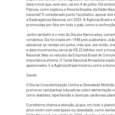
data móvel que, este ano, cai em 4 de junho. Ela simbol
Páscoa, como explicou o Revista Brasília, da Rádio Nac
nacional? É considerado ponto facultativo, apesar dos
a Radioagência Nacional, em 2025. A Agência Brasil e o
promovidas por fiéis em todo o país, como a confecção 
Junho também é o mês do Dia dos Namorados, comemor
romântica. Ela foi criada em 1948 pelo publicitário Joã
alavancar as vendas em junho, mês que, até então, er
a data movimentou cerca de R$ 22 bilhões com a troca
Nacional. Mas os veículos da Empresa Brasil de Comu
importância afetiva. O Tarde Nacional Amazônia expl
apaixonados. E a Agência Brasil mostrou como a tecn
Saúde
O Dia da Conscientização Contra a Obesidade Mórbida In
promover campanhas educativas sobre alimentação equil
como diabetes, hipertensão e doenças cardiovasculare
O problema chama a atenção, já que, em todo o planeta
anos vivem com sobrepeso ou obesidade, como destaco