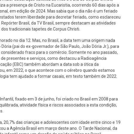
iza a presença de Cristo na Eucaristia, ocorrendo 60 dias após a
ional, em edição de 2024. Mas sabia que o dia não é um feriado
 estados terem liberdade para decretar feriado, como esclareceu
 Repórter Brasil, da TV Brasil, sempre destacam as atividades
dos tradicionais tapetes de Corpus Christi.
ado no dia 12. Mas, no Brasil, a data tem uma origem nada
o Dória (pai do ex-governador de São Paulo, João Dória Jr.), para
a considerado fraco para o comércio. Somente no ano passado,
 de presentes e serviços, como destacou a Radioagência
nicação (EBC) também abordam a data sob a ótica da
icou, em 2022, o que acontece com o cérebro quando estamos
ologia tem ajudado a formar casais, em texto também de 2022.
fantil, fixado em 3 de junho, foi criado no Brasil em 2008 para
ibrada, atividade física e riscos associados a esta condição,
s.
, 20,7% das crianças e adolescentes com idade entre cinco e 19
u a Agência Brasil em março deste ano. O Tarde Nacional, da