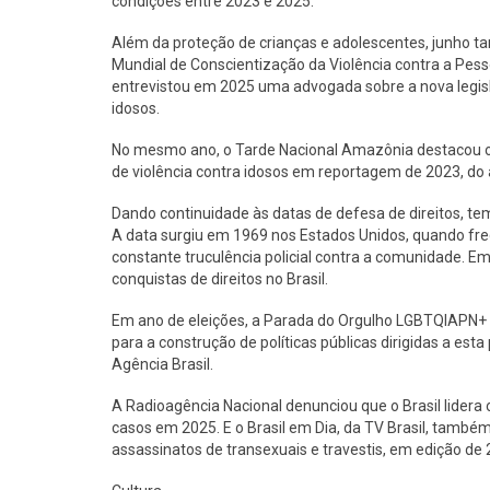
condições entre 2023 e 2025.
Além da proteção de crianças e adolescentes, junho 
Mundial de Conscientização da Violência contra a Pessoa
entrevistou em 2025 uma advogada sobre a nova legis
idosos.
No mesmo ano, o Tarde Nacional Amazônia destacou os c
de violência contra idosos em reportagem de 2023, do a
Dando continuidade às datas de defesa de direitos, te
A data surgiu em 1969 nos Estados Unidos, quando fre
constante truculência policial contra a comunidade. Em 
conquistas de direitos no Brasil.
Em ano de eleições, a Parada do Orgulho LGBTQIAPN+ de
para a construção de políticas públicas dirigidas a est
Agência Brasil.
A Radioagência Nacional denunciou que o Brasil lider
casos em 2025. E o Brasil em Dia, da TV Brasil, tamb
assassinatos de transexuais e travestis, em edição de 