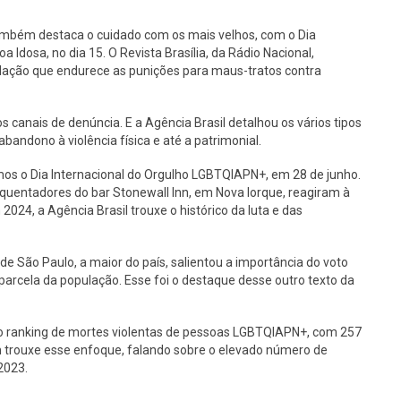
também destaca o cuidado com os mais velhos, com o Dia
 Idosa, no dia 15. O Revista Brasília, da Rádio Nacional,
lação que endurece as punições para maus-tratos contra
anais de denúncia. E a Agência Brasil detalhou os vários tipos
bandono à violência física e até a patrimonial.
mos o Dia Internacional do Orgulho LGBTQIAPN+, em 28 de junho.
quentadores do bar Stonewall Inn, em Nova Iorque, reagiram à
2024, a Agência Brasil trouxe o histórico da luta e das
 São Paulo, a maior do país, salientou a importância do voto
a parcela da população. Esse foi o destaque desse outro texto da
a o ranking de mortes violentas de pessoas LGBTQIAPN+, com 257
ém trouxe esse enfoque, falando sobre o elevado número de
2023.