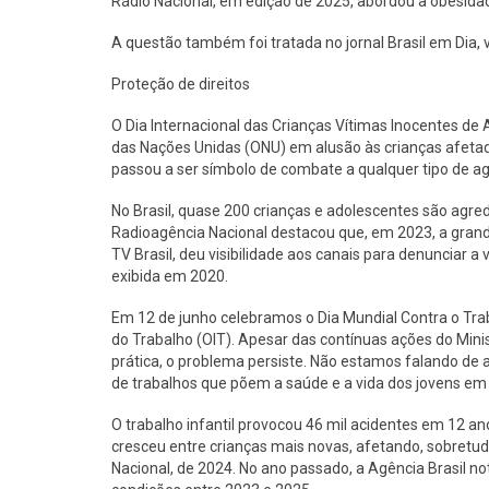
Rádio Nacional, em edição de 2025, abordou a obesidad
A questão também foi tratada no jornal Brasil em Dia, 
Proteção de direitos
O Dia Internacional das Crianças Vítimas Inocentes de 
das Nações Unidas (ONU) em alusão às crianças afetada
passou a ser símbolo de combate a qualquer tipo de a
No Brasil, quase 200 crianças e adolescentes são agred
Radioagência Nacional destacou que, em 2023, a grande
TV Brasil, deu visibilidade aos canais para denunciar a
exibida em 2020.
Em 12 de junho celebramos o Dia Mundial Contra o Traba
do Trabalho (OIT). Apesar das contínuas ações do Minis
prática, o problema persiste. Não estamos falando de 
de trabalhos que põem a saúde e a vida dos jovens em 
O trabalho infantil provocou 46 mil acidentes em 12 ano
cresceu entre crianças mais novas, afetando, sobretud
Nacional, de 2024. No ano passado, a Agência Brasil no