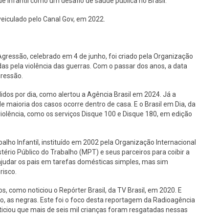
e infantil como um desafio de saúde pública no Brasil.
veiculado pelo Canal Gov, em 2022.
Agressão, celebrado em 4 de junho, foi criado pela Organização
s pela violência das guerras. Com o passar dos anos, a data
gressão.
idos por dia, como alertou a Agência Brasil em 2024. Já a
 maioria dos casos ocorre dentro de casa. E o Brasil em Dia, da
 violência, como os serviços Disque 100 e Disque 180, em edição
lho Infantil, instituído em 2002 pela Organização Internacional
tério Público do Trabalho (MPT) e seus parceiros para coibir a
ajudar os pais em tarefas domésticas simples, mas sim
risco.
s, como noticiou o Repórter Brasil, da TV Brasil, em 2020. E
o, as negras. Este foi o foco desta reportagem da Radioagência
ticiou que mais de seis mil crianças foram resgatadas nessas