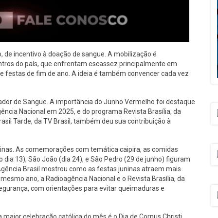
de incentivo à doação de sangue. A mobilização é
ros do país, que enfrentam escassez principalmente em
 e festas de fim de ano. A ideia é também convencer cada vez
oador de Sangue. A importância do Junho Vermelho foi destaque
ncia Nacional em 2025, e do programa Revista Brasília, da
asil Tarde, da TV Brasil, também deu sua contribuição à
uninas. As comemorações com temática caipira, as comidas
 dia 13), São João (dia 24), e São Pedro (29 de junho) figuram
A Agência Brasil mostrou como as festas juninas atraem mais
mesmo ano, a Radioagência Nacional e o Revista Brasília, da
segurança, com orientações para evitar queimaduras e
maior celebração católica do mês é o Dia de Corpus Christi,