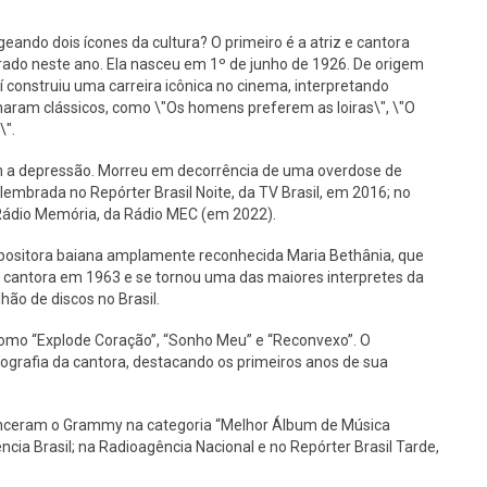
eando dois ícones da cultura? O primeiro é a atriz e cantora
ado neste ano. Ela nasceu em 1º de junho de 1926. De origem
aí construiu uma carreira icônica no cinema, interpretando
aram clássicos, como \"Os homens preferem as loiras\", \"O
\".
om a depressão. Morreu em decorrência de uma overdose de
relembrada no Repórter Brasil Noite, da TV Brasil, em 2016; no
 Rádio Memória, da Rádio MEC (em 2022).
positora baiana amplamente reconhecida Maria Bethânia, que
o cantora em 1963 e se tornou uma das maiores interpretes da
ão de discos no Brasil.
como “Explode Coração”, “Sonho Meu” e “Reconvexo”. O
iografia da cantora, destacando os primeiros anos de sua
enceram o Grammy na categoria “Melhor Álbum de Música
ncia Brasil; na Radioagência Nacional e no Repórter Brasil Tarde,