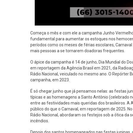
Começa o mês e com ele a campanha Junho Vermelho, 
fundamental para aumentar os estoques nos hemocent
períodos como os meses de férias escolares, Carnaval
mais pessoas a se tornarem doadoras frequentes.
O ápice da campanha é 14 de junho, Dia Mundial do D
em reportagem da Agência Brasil em 2021, da Radioagê
Rádio Nacional, veiculado no mesmo ano. O Repórter Br
campanha, em 2023.
É só chegar junho que já pensamos nelas: as festas j
típicas e as homenagens a Santo Antônio (celebrado no
entre as festividades mais queridas dos brasileiros. 
público do que o Carnaval, em reportagem de 2025. No 
Rádio Nacional, abordaram os festejos sob a ótica da 
incêndios.
Depois dos santos homenageados nas festas juninas, a 