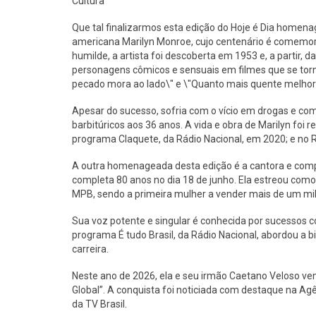
Cultura
Que tal finalizarmos esta edição do Hoje é Dia homenag
americana Marilyn Monroe, cujo centenário é comemor
humilde, a artista foi descoberta em 1953 e, a partir, d
personagens cômicos e sensuais em filmes que se torn
pecado mora ao lado\" e \"Quanto mais quente melhor
Apesar do sucesso, sofria com o vício em drogas e c
barbitúricos aos 36 anos. A vida e obra de Marilyn foi 
programa Claquete, da Rádio Nacional, em 2020; e no
A outra homenageada desta edição é a cantora e com
completa 80 anos no dia 18 de junho. Ela estreou com
MPB, sendo a primeira mulher a vender mais de um milh
Sua voz potente e singular é conhecida por sucessos 
programa É tudo Brasil, da Rádio Nacional, abordou a b
carreira.
Neste ano de 2026, ela e seu irmão Caetano Veloso v
Global”. A conquista foi noticiada com destaque na Agê
da TV Brasil.