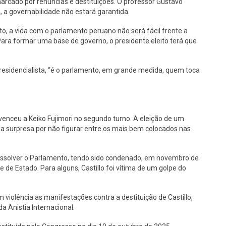
rcado por renúncias e destituições. O professor Gustavo
a governabilidade não estará garantida.
, a vida com o parlamento peruano não será fácil frente a
 Para formar uma base de governo, o presidente eleito terá que
residencialista, “é o parlamento, em grande medida, quem toca
 venceu a Keiko Fujimori no segundo turno. A eleição de um
a surpresa por não figurar entre os mais bem colocados nas
dissolver o Parlamento, tendo sido condenado, em novembro de
e de Estado. Para alguns, Castillo foi vítima de um golpe do
 violência as manifestações contra a destituição de Castillo,
a Anistia Internacional.