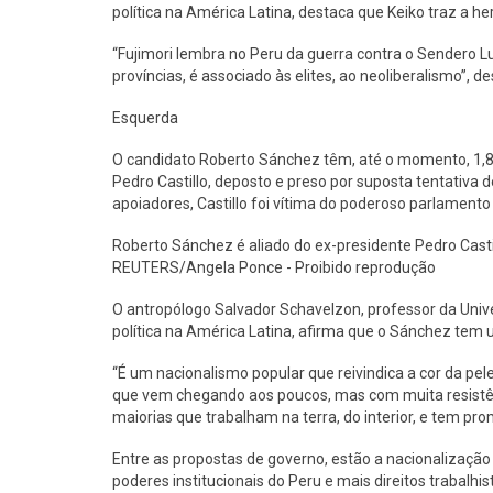
política na América Latina, destaca que Keiko traz a he
“Fujimori lembra no Peru da guerra contra o Sendero Lu
províncias, é associado às elites, ao neoliberalismo”, d
Esquerda
O candidato Roberto Sánchez têm, até o momento, 1,89
Pedro Castillo, deposto e preso por suposta tentativa 
apoiadores, Castillo foi vítima do poderoso parlamento
Roberto Sánchez é aliado do ex-presidente Pedro Castil
REUTERS/Angela Ponce - Proibido reprodução
O antropólogo Salvador Schavelzon, professor da Unive
política na América Latina, afirma que o Sánchez tem u
“É um nacionalismo popular que reivindica a cor da pel
que vem chegando aos poucos, mas com muita resistênc
maiorias que trabalham na terra, do interior, e tem p
Entre as propostas de governo, estão a nacionalização
poderes institucionais do Peru e mais direitos trabalhis