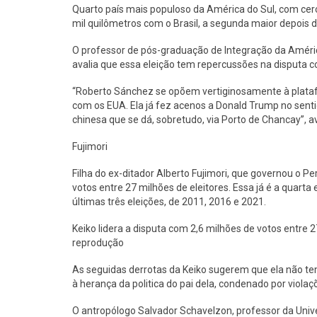
Quarto país mais populoso da América do Sul, com cerc
mil quilômetros com o Brasil, a segunda maior depois da
O professor de pós-graduação de Integração da Améri
avalia que essa eleição tem repercussões na disputa c
“Roberto Sánchez se opõem vertiginosamente à plataf
com os EUA. Ela já fez acenos a Donald Trump no sentid
chinesa que se dá, sobretudo, via Porto de Chancay”, av
Fujimori
Filha do ex-ditador Alberto Fujimori, que governou o Pe
votos entre 27 milhões de eleitores. Essa já é a quarta
últimas três eleições, de 2011, 2016 e 2021.
Keiko lidera a disputa com 2,6 milhões de votos entre
reprodução
As seguidas derrotas da Keiko sugerem que ela não tem
à herança da politica do pai dela, condenado por viola
O antropólogo Salvador Schavelzon, professor da Unive