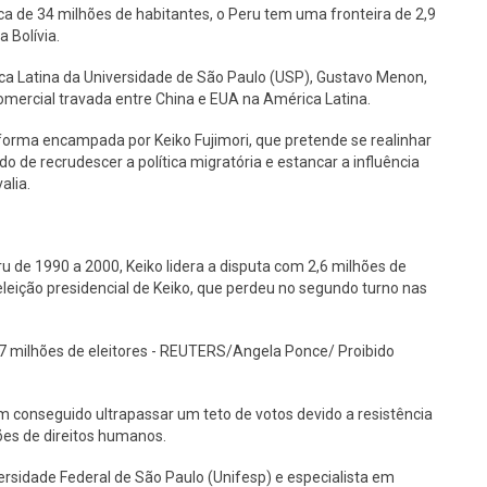
a de 34 milhões de habitantes, o Peru tem uma fronteira de 2,9
 Bolívia.
ca Latina da Universidade de São Paulo (USP), Gustavo Menon,
omercial travada entre China e EUA na América Latina.
orma encampada por Keiko Fujimori, que pretende se realinhar
o de recrudescer a política migratória e estancar a influência
alia.
ru de 1990 a 2000, Keiko lidera a disputa com 2,6 milhões de
 eleição presidencial de Keiko, que perdeu no segundo turno nas
 27 milhões de eleitores - REUTERS/Angela Ponce/ Proibido
 conseguido ultrapassar um teto de votos devido a resistência
ções de direitos humanos.
rsidade Federal de São Paulo (Unifesp) e especialista em