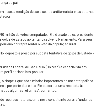
rança do pai.
minoso, a reedição desse discurso antiterrorista, mas que, nas
estacou.
0 milhão de votos computados. Ele é aliado do ex-presidente
de golpe de Estado ao tentar dissolver o Parlamento. Para seus
 peruano por representar o voto da população rural.
lo, deposto e preso por suposta tentativa de golpe de Estado -
rsidade Federal de São Paulo (Unifesp) e especialista em
m perfil nacionalista-popular.
e, o chapéu, que são símbolos importantes de um setor político
ia por parte das elites. Ele busca dar uma resposta às
rometido algumas reformas”, comentou.
 de recursos naturais; uma nova constituinte para refundar os
tas.