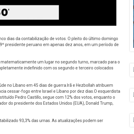
nco dias da contabilização de votos. O pleito do último domingo
 o 9º presidente peruano em apenas dez anos, em um período de
ntiu matematicamente um lugar no segundo turno, marcado para o
ompletamente indefinido com os segundo e terceiro colocados
úde no Líbano em 45 dias de guerra.Irã e Hezbollah atribuem
ia cessar-fogo entre Israel e Líbano por dez dias.O esquerdista
tituído Pedro Castillo, segue com 12% dos votos, enquanto o
dor do presidente dos Estados Unidos (EUA), Donald Trump,
ontabilizado 93,3% das urnas. As atualizações podem ser