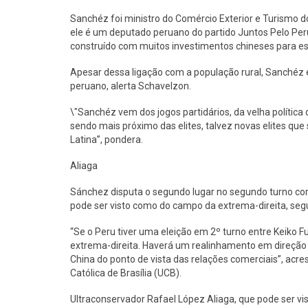
Sanchéz foi ministro do Comércio Exterior e Turismo d
ele é um deputado peruano do partido Juntos Pelo Peru
construído com muitos investimentos chineses para es
Apesar dessa ligação com a população rural, Sanchéz é
peruano, alerta Schavelzon.
\"Sanchéz vem dos jogos partidários, da velha polític
sendo mais próximo das elites, talvez novas elites que
Latina”, pondera.
Aliaga
Sánchez disputa o segundo lugar no segundo turno com
pode ser visto como do campo da extrema-direita, se
“Se o Peru tiver uma eleição em 2º turno entre Keiko F
extrema-direita. Haverá um realinhamento em direção 
China do ponto de vista das relações comerciais”, ac
Católica de Brasília (UCB).
Ultraconservador Rafael López Aliaga, que pode ser 