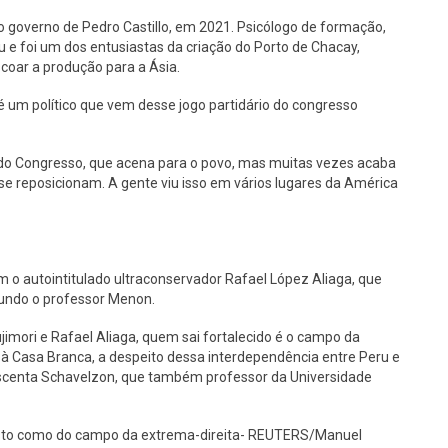
o governo de Pedro Castillo, em 2021. Psicólogo de formação,
 e foi um dos entusiastas da criação do Porto de Chacay,
coar a produção para a Ásia.
 um político que vem desse jogo partidário do congresso
a do Congresso, que acena para o povo, mas muitas vezes acaba
 se reposicionam. A gente viu isso em vários lugares da América
 o autointitulado ultraconservador Rafael López Aliaga, que
gundo o professor Menon.
ujimori e Rafael Aliaga, quem sai fortalecido é o campo da
à Casa Branca, a despeito dessa interdependência entre Peru e
rescenta Schavelzon, que também professor da Universidade
visto como do campo da extrema-direita- REUTERS/Manuel