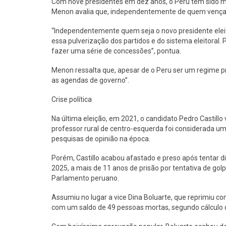
Com nove presidentes em dez anos, o Peru tem sido ma
Menon avalia que, independentemente de quem vença, 
“Independentemente quem seja o novo presidente eleito
essa pulverização dos partidos e do sistema eleitoral.
fazer uma série de concessões”, pontua.
Menon ressalta que, apesar de o Peru ser um regime p
as agendas de governo”.
Crise política
Na última eleição, em 2021, o candidato Pedro Castillo
professor rural de centro-esquerda foi considerada um
pesquisas de opinião na época.
Porém, Castillo acabou afastado e preso após tentar 
2025, a mais de 11 anos de prisão por tentativa de golp
Parlamento peruano.
Assumiu no lugar a vice Dina Boluarte, que reprimiu com
com um saldo de 49 pessoas mortas, segundo cálculo d