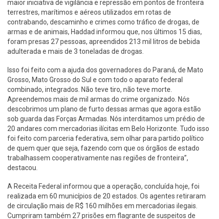
maior iniciativa de vigilância e repressão em pontos de fronteira
terrestres, marítimos e aéreos utilizados em rotas de
contrabando, descaminho e crimes como tráfico de drogas, de
armas e de animais, Haddad informou que, nos últimos 15 dias,
foram presas 27 pessoas, apreendidos 213 mil litros de bebida
adulterada e mais de 3 toneladas de drogas.
Isso foi feito com a ajuda dos governadores do Paraná, de Mato
Grosso, Mato Grosso do Sul e com todo o aparato federal
combinado, integrados. Não teve tiro, não teve morte.
Apreendemos mais de mil armas do crime organizado. Nós
descobrimos um plano de furto dessas armas que agora estão
sob guarda das Forças Armadas. Nós interditamos um prédio de
20 andares com mercadorias ilícitas em Belo Horizonte. Tudo isso
foi feito com parceria federativa, sem olhar para partido político
de quem quer que seja, fazendo com que os órgãos de estado
trabalhassem cooperativamente nas regiões de fronteira”,
destacou.
A Receita Federal informou que a operação, concluída hoje, foi
realizada em 60 municípios de 20 estados. Os agentes retiraram
de circulação mais de R$ 160 milhões em mercadorias ilegais.
Cumpriram também 27 prisões em flagrante de suspeitos de